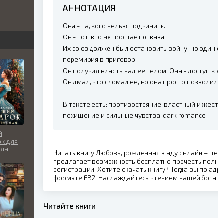
АННОТАЦИЯ
бви
Она - та, кого нельзя подчинить.
вь
Он - тот, кто не прощает отказа.
Их союз должен был остановить войну, но один
перемирия в приговор.
Он получил власть над ее телом. Она - доступ к 
льно
Он дмал, что сломал ее, но она просто позволил
В тексте есть: противостояние, властный и жес
похищение и сильные чувства, dark romance
й
к для
ала
Читать книгу Любовь, рожденная в аду онлайн – ц
предлагает возможность бесплатно прочесть пол
регистрации. Хотите скачать книгу? Тогда вы по ад
формате FB2. Наслаждайтесь чтением нашей бога
Читайте книги