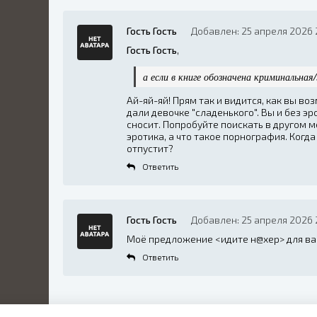
Гость Гость
Добавлен: 25 апреля 2026 
Гость Гость
,
а если в книге обозначена криминальна
Ай-яй-яй! Прям так и видится, как вы во
дали девочке "сладенького". Вы и без э
сносит. Попробуйте поискать в другом ме
эротика, а что такое порнография. Когда
отпустит?
Ответить
Гость Гость
Добавлен: 25 апреля 2026 
Моё предложение <идите н@хер> для вас
Ответить