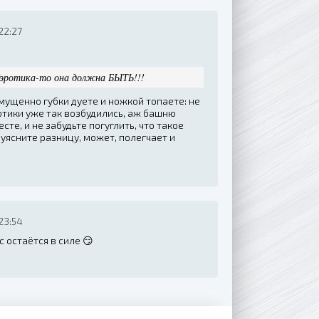
22:27
я/эротика-то она должна БЫТЬ!!!
змущенно губки дуете и ножкой топаете: не
ротики уже так возбудились, аж башню
сте, и не забудьте погуглить, что такое
 уясните разницу, может, полегчает и
23:54
 остаётся в силе 😏