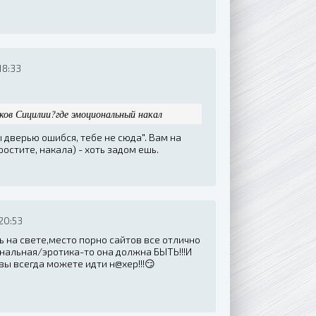
18:33
ков Сицилии?где эмоциональный накал
Ты дверью ошибся, тебе не сюда". Вам на
ростите, накала) - хоть задом ешь.
20:53
ь на свете,место порно сайтов все отлично
инальная/эротика-то она должна БЫТЬ!!!И
вы всегда можете идти н@хер!!!😏