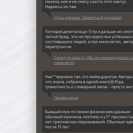
поняла, нее я не смогу съесть этот кактус.
Надеюсь он там
Отец жениха. Запретный контракт
Госпидяя дочитала до 7стр и дальше не смог
лютый бред, это не про взрослых успешных 
состоявшихся людей, а про малолеток, авто
перепутал не
Сосед по креслу. Мы не можем делать т
самолёте!
Нах**верчено так, что мама дорогая. Авторк
что знала, собрала в одной книге))) И да,
грамотность и словарный запас - просто ахт
Оживи меня
Бывший муж по своим физическим данным
обычный мужчина, поэтому и у ГГ при расст
нет трагических переживаний. Обычные чув
после 15 лет