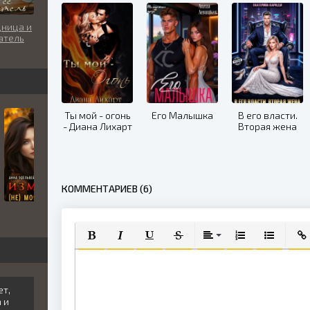
ница и
атель
Ты мой - огонь
Его Малышка
В его власти.
- Диана Лихарт
Вторая жена
КОММЕНТАРИЕВ (6)
ПОЛУЖИРНЫЙ
КУРСИВ
ПОДЧЕРКНУТЫЙ
ЗАЧЕРКНУТЫЙ
ВЫРАВНИВАНИЕ
НУМЕРОВАННЫЙ
МАРКИРО
ВСТ
ет,
 и