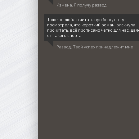
Измена. Я получу развод
Тоже не люблю читать про бокс, но тут
посмотрела, что короткий роман, рискнула
прочитать, всё прописано четко,для нас, дал
от такого спорта.
Развод. Твой успех принадлежит мне