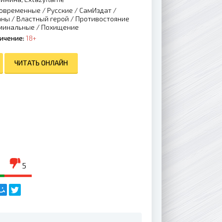
овременные
/
Русские
/
СамИздат
/
аны
/
Властный герой
/
Противостояние
минальные
/
Похищение
ичение:
18+
ЧИТАТЬ ОНЛАЙН
5