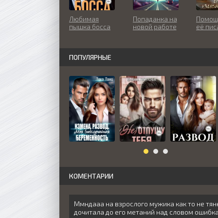
Любимая
Попаданка на
Помощ
пышка босса
новой работе
её пис
ПОПУЛЯРНЫЕ
КОМЕНТАРИИ
Ммндааа на взрослого мужика как то не тян
дочитала до его метаний над словом ошибка