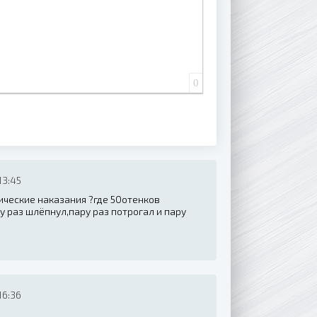
0
13:45
тические наказания ?где 50отенков
 раз шлёпнул,пару раз потрогал и пару
16:36