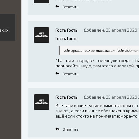
Ответить
Гость Гость
Добавлен: 25 апреля 2026 
еких
Гость Гость
,
где эротические наказания ?где 50отен
"Так ты из народа? - смекнули тогда. - 
порносайты надо, там этого анала (ой, п
Ответить
Гость Гость
Добавлен: 25 апреля 2026 
Всё таки какие тупые комментаторы ест
знают , а если в книге обозначена крим
ещё если кто-то не понимает юмора-то 
Ответить