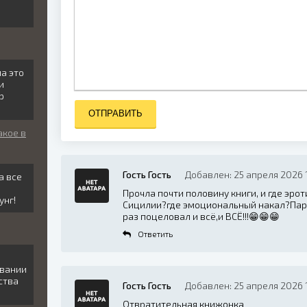
ла это
и
р
ОТПРАВИТЬ
акое в
Гость Гость
Добавлен: 25 апреля 2026 
а все
Прочла почти половину книги, и где эро
унг!
Сицилии?где эмоциональный накал?Пару
раз поцеловал и всё,и ВСЁ!!!😁😁😁
Ответить
авании
ства
Гость Гость
Добавлен: 25 апреля 2026 
Отвратительная книжонка