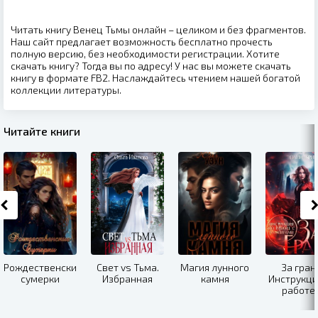
Читать книгу Венец Тьмы онлайн – целиком и без фрагментов.
Наш сайт предлагает возможность бесплатно прочесть
полную версию, без необходимости регистрации. Хотите
скачать книгу? Тогда вы по адресу! У нас вы можете скачать
книгу в формате FB2. Наслаждайтесь чтением нашей богатой
коллекции литературы.
Читайте книги
Рождественские
Свет vs Тьма.
Магия лунного
За гран
сумерки
Избранная
камня
Инструкци
работе 
вампира