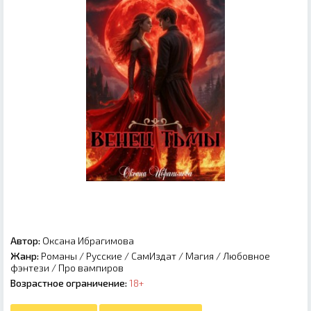
Автор:
Оксана Ибрагимова
Жанр:
Романы
/
Русские
/
СамИздат
/
Магия
/
Любовное
фэнтези
/
Про вампиров
Возрастное ограничение:
18+