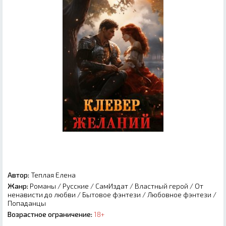
Автор:
Теплая Елена
Жанр:
Романы
/
Русские
/
СамИздат
/
Властный герой
/
От
ненависти до любви
/
Бытовое фэнтези
/
Любовное фэнтези
/
Попаданцы
Возрастное ограничение:
18+