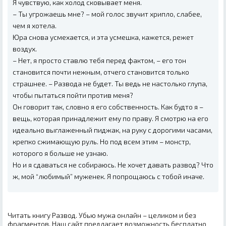
Я чувствую, как холод сковывает меня.
– Ты угрожаешь мне? – мой голос звучит хрипло, слабее,
чем я хотела.
Юра снова усмехается, и эта усмешка, кажется, режет
воздух.
– Нет, я просто ставлю тебя перед фактом, – его тон
становится почти нежным, отчего становится только
страшнее. – Развода не будет. Ты ведь не настолько глупа,
чтобы пытаться пойти против меня?
Он говорит так, словно я его собственность. Как будто я –
вещь, которая принадлежит ему по праву. Я смотрю на его
идеально выглаженный пиджак, на руку с дорогими часами,
крепко сжимающую руль. Но под всем этим – монстр,
которого я больше не узнаю.
Но и я сдаваться не собираюсь. Не хочет давать развод? Что
ж, мой “любимый” муженек. Я попрощаюсь с тобой иначе.
Читать книгу Развод. Убью мужа онлайн – целиком и без
фрагментов. Наш сайт предлагает возможность бесплатно