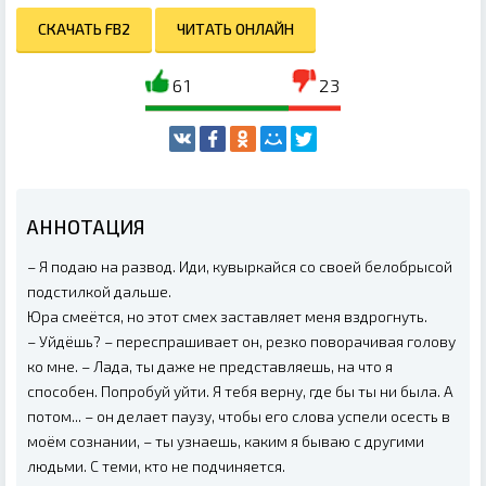
СКАЧАТЬ FB2
ЧИТАТЬ ОНЛАЙН
61
23
АННОТАЦИЯ
– Я подаю на развод. Иди, кувыркайся со своей белобрысой
подстилкой дальше.
Юра смеётся, но этот смех заставляет меня вздрогнуть.
– Уйдёшь? – переспрашивает он, резко поворачивая голову
ко мне. – Лада, ты даже не представляешь, на что я
способен. Попробуй уйти. Я тебя верну, где бы ты ни была. А
потом... – он делает паузу, чтобы его слова успели осесть в
моём сознании, – ты узнаешь, каким я бываю с другими
людьми. С теми, кто не подчиняется.