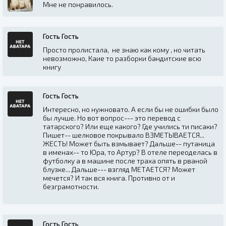
Мне не понравилось.
Гость Гость
Просто пролистала, не знаю как кому , но читать
невозможно, Каие то разборки бандитские всю
книгу
Гость Гость
Интересно, но нужновато. А если бы не ошибки было
бы лучше. Но вот вопрос--- это перевод с
татарского? Или еще какого? Где учились ти писаки?
Пишет-- шелковое покрывало ВЗМЕТЫВАЕТСЯ...
ЖЕСТЬ! Может быть взмывает? Дальше-- путаница
в именах-- то Юра, то Артур? В отеле переоделась в
футболку а в машине после траха опять в рваной
блузке... Дальше--- взгляд МЕТАЕТСЯ? Может
мечется? И так вся книга. Противно от и
безграмотности.
Гость Гость