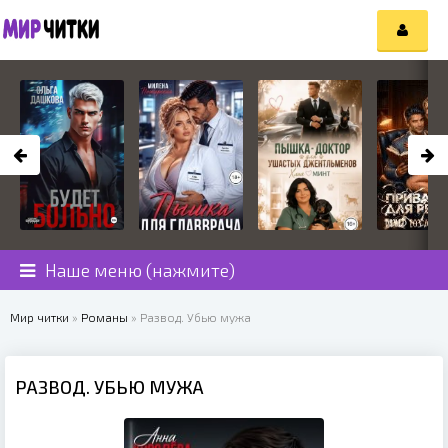
Наше меню (нажмите)
Мир читки
»
Романы
» Развод. Убью мужа
РАЗВОД. УБЬЮ МУЖА