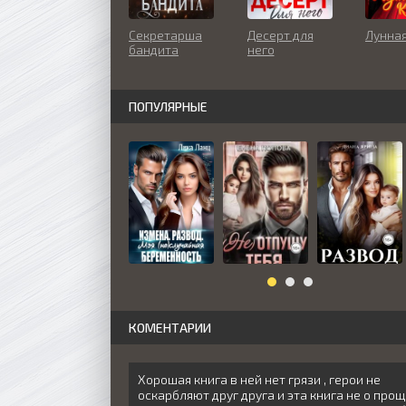
Секретарша
Десерт для
Лунная
бандита
него
ПОПУЛЯРНЫЕ
КОМЕНТАРИИ
Хорошая книга в ней нет грязи , герои не
оскарбляют друг друга и эта книга не о про