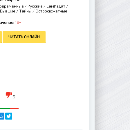
овременные
/
Русские
/
СамИздат
/
Бывшие
/
Тайны
/
Остросюжетные
ы
ичение:
18+
ЧИТАТЬ ОНЛАЙН
9