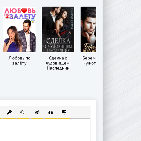
Любовь по
Сделка с
Беременна от
залёту
чудовищем.
чужого мужа
Наследник
 СПИСОК
ВАННЫЙ СПИСОК
АВИТЬ ССЫЛКУ
ВСТАВИТЬ ЗАЩИЩЕННУЮ ССЫЛКУ
ВСТАВИТЬ СМАЙЛИК
ВСТАВКА СКРЫТОГО ТЕКСТА
ВСТАВКА ЦИТАТЫ
ВСТАВКА СПОЙЛЕРА