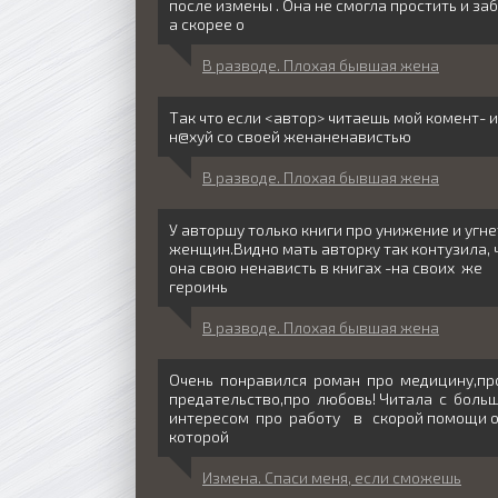
после измены . Она не смогла простить и заб
а скорее о
В разводе. Плохая бывшая жена
Так что если <автор> читаешь мой комент- 
н@хуй со своей женаненавистью
В разводе. Плохая бывшая жена
У авторшу только книги про унижение и угн
женщин.Видно мать авторку так контузила, 
она свою ненависть в книгах -на своих же
героинь
В разводе. Плохая бывшая жена
Очень понравился роман про медицину,п
предательство,про любовь! Читала с бол
интересом про работу в скорой помощи 
которой
Измена. Спаси меня, если сможешь