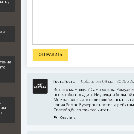
ыть ,
иди
ОТПРАВИТЬ
етение
что
Гость Гость
Добавлен: 09 мая 2026 22:
Вот это мамашка? Сама хотела Рому,жен
все ,чтобы посадить Ни дочь,ни больной
Мне казалось,что если влюбилась в зят
ро
копия Роман Бумеранг настиг а ребятам
ьшим
Спасибо,было тяжело читать
от
Ответить