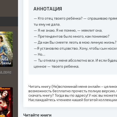
АННОТАЦИЯ
бви
вь
— Кто отец твоего ребёнка? — спрашиваю прямо
ты ему не дала.
— Я не знаю. Я не помню, — мямлит она.
— Претендентов было много, как понимаю?
льно
— Да как Вы смеете лезть в мою личную жизнь?
—Я установлю отцовство. Хочу, чтобы сын носи
— Но…
— Ты отняла у меня абсолютно все. И если будеш
ценное — твоего ребенка.
а леди
Читать книгу (Не)вспоминай меня онлайн – целико
возможность бесплатно прочесть полную версию, 
скачать книгу? Тогда вы по адресу! У нас вы может
Наслаждайтесь чтением нашей богатой коллекции
Читайте книги