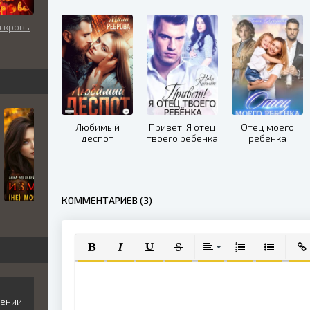
 кровь
Любимый
Привет! Я отец
Отец моего
деспот
твоего ребенка
ребенка
КОММЕНТАРИЕВ (3)
ПОЛУЖИРНЫЙ
КУРСИВ
ПОДЧЕРКНУТЫЙ
ЗАЧЕРКНУТЫЙ
ВЫРАВНИВАНИЕ
НУМЕРОВАННЫЙ
МАРКИРО
ВСТ
щении