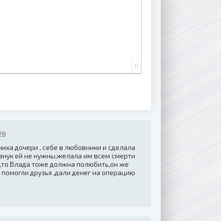
0
28
иха дочери , себе в любовники и сделала
 внук ей не нужны,желала им всем смерти
я,то Влада тоже должна полюбить,он же
 помогли друзья ,дали денег на операцию