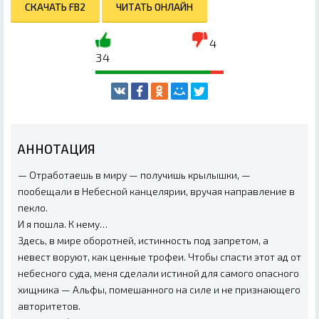
СКАЧАТЬ FB2
ЧИТАТЬ ОНЛАЙН
4
34
АННОТАЦИЯ
— Отработаешь в миру — получишь крылышки, —
пообещали в Небесной канцелярии, вручая направление в
пекло.
И я пошла. К нему…
Здесь, в мире оборотней, истинность под запретом, а
невест воруют, как ценные трофеи. Чтобы спасти этот ад от
небесного суда, меня сделали истиной для самого опасного
хищника — Альфы, помешанного на силе и не признающего
авторитетов.