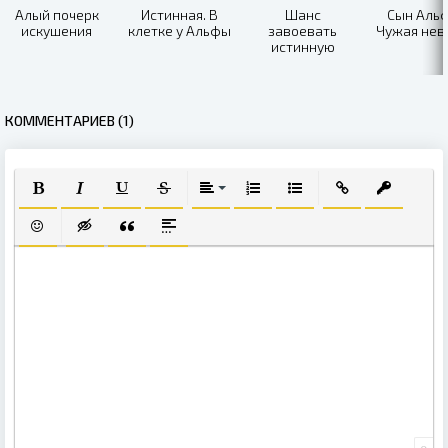
Алый почерк
Истинная. В
Шанс
Сын Аль
искушения
клетке у Альфы
завоевать
Чужая нев
истинную
КОММЕНТАРИЕВ (1)
ПОЛУЖИРНЫЙ
КУРСИВ
ПОДЧЕРКНУТЫЙ
ЗАЧЕРКНУТЫЙ
ВЫРАВНИВАНИЕ
НУМЕРОВАННЫЙ СПИСОК
МАРКИРОВАННЫЙ СПИ
ВСТАВИТЬ ССЫЛ
ВСТАВИТЬ
ВСТАВИТЬ СМАЙЛИК
ВСТАВКА СКРЫТОГО ТЕКСТА
ВСТАВКА ЦИТАТЫ
ВСТАВКА СПОЙЛЕРА