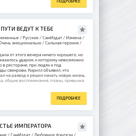
ПОДРОБНЕЕ
 ПУТИ ВЕДУТ К ТЕБЕ
еменные / Русские / СамИздат / Измена /
 Очень эмоционально / Сильная героиня /
ала от этого вечера ничего хорошего, но
 оказалось ударом, к которому невозможно
о в ресторане, при людях и под
ды свекрови, Кирилл объявил, что
ал на развод и решил начать новую жизнь.
а, общие воспоминания, планы, привычка
ПОДРОБНЕЕ
АСТЬЕ ИМПЕРАТОРА
кие / СамИздат / Любовное фэнтези /