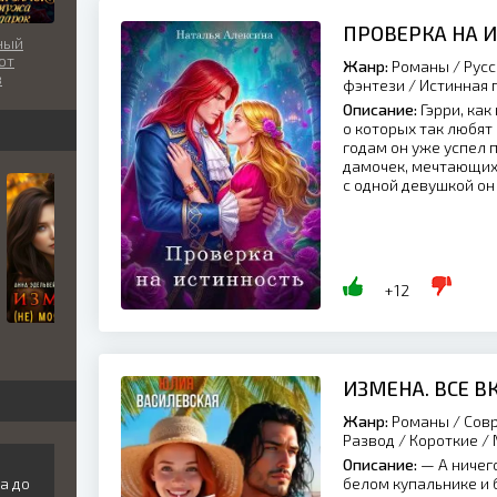
ПРОВЕРКА НА 
ный
от
Жанр:
Романы / Русс
в
фэнтези / Истинная 
ок
Описание:
Гэрри, как
о которых так любят
годам он уже успел 
дамочек, мечтающих 
с одной девушкой он и
+12
ИЗМЕНА. ВСЕ 
Жанр:
Романы / Совр
Развод / Короткие /
Описание:
— А ничего
а до
белом купальнике и 