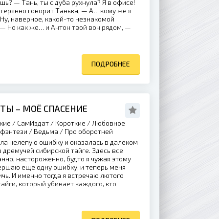
ь? — Тань, ты с дуба рухнула? Я в офисе!
стерянно говорит Танька, — А… кому же я
Ну, наверное, какой-то незнакомой
 — Но как же… и Антон твой вон рядом, —
ПОДРОБНЕЕ
 ТЫ – МОЁ СПАСЕНИЕ
кие / СамИздат / Короткие / Любовное
 фэнтези / Ведьма / Про оборотней
ла нелепую ошибку и оказалась в далеком
в дремучей сибирской тайге. Здесь все
анно, настороженно, будто я чужая этому
вершаю еще одну ошибку, и теперь меня
ичь. И именно тогда я встречаю лютого
айги, который убивает каждого, кто