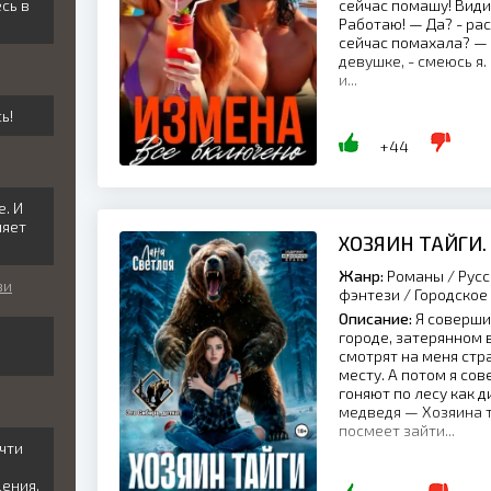
сь в
сейчас помашу! Видиш
Работаю! — Да? - ра
сейчас помахала? — 
девушке, - смеюсь я.
и...
ь!
+44
е. И
ляет
ХОЗЯИН ТАЙГИ.
Жанр:
Романы / Русс
ви
фэнтези / Городское
Описание:
Я соверши
городе, затерянном 
смотрят на меня стр
месту. А потом я со
гоняют по лесу как д
медведя — Хозяина т
посмеет зайти...
чти
м
ения.