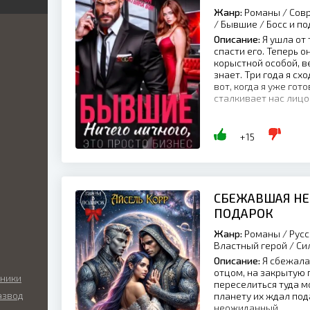
Жанр:
Романы / Совр
я
я
/ Бывшие / Босс и п
ка
иры
Описание:
Я ушла от 
й
спасти его. Теперь 
ник
корыстной особой, в
кая
нный
знает. Три года я сх
ка
вот, когда я уже гото
икий
сталкивает нас лицом
ские
ый
+15
ские
ы
льные
ие
СБЕЖАВШАЯ НЕВ
нные
ные
ПОДАРОК
ские
ные
Жанр:
Романы / Русс
Властный герой / С
Описание:
Я сбежала
а
отцом, на закрытую 
о
аники
переселиться туда м
азвод
планету их ждал под
ие
неожиданный......