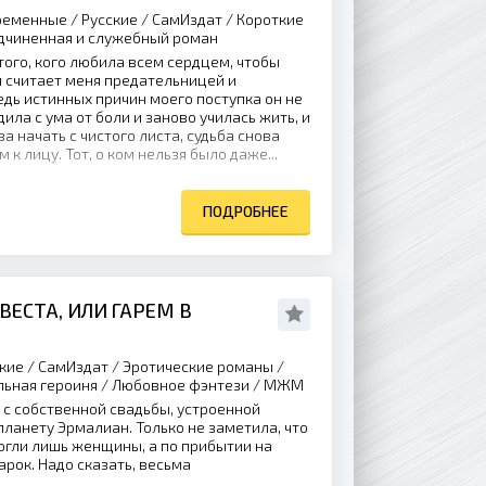
еменные / Русские / СамИздат / Короткие
одчиненная и служебный роман
того, кого любила всем сердцем, чтобы
он считает меня предательницей и
едь истинных причин моего поступка он не
одила с ума от боли и заново училась жить, и
ва начать с чистого листа, судьба снова
 к лицу. Тот, о ком нельзя было даже...
ПОДРОБНЕЕ
ЕСТА, ИЛИ ГАРЕМ В
кие / СамИздат / Эротические романы /
ильная героиня / Любовное фэнтези / МЖМ
 с собственной свадьбы, устроенной
планету Эрмалиан. Только не заметила, что
огли лишь женщины, а по прибытии на
арок. Надо сказать, весьма