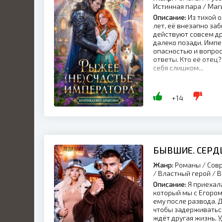
Истинная пара / Маг
Описание:
Из тихой о
лет, её внезапно за
действуют совсем др
далеко позади. Импе
опасностью и вопрос
ответы. Кто её отец
себя слишком...
+14
БЫВШИЕ. СЕРД
Жанр:
Романы / Совр
/ Властный герой / 
Описание:
Я приехала
который мы с Егором
ему после развода. 
чтобы задерживатьс
ждёт другая жизнь. У