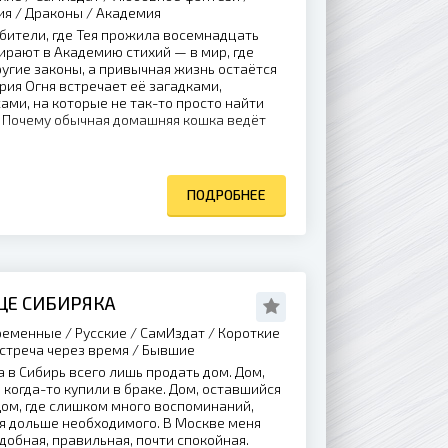
ия / Драконы / Академия
бители, где Тея прожила восемнадцать
бирают в Академию стихий — в мир, где
угие законы, а привычная жизнь остаётся
рия Огня встречает её загадками,
ами, на которые не так-то просто найти
? Почему обычная домашняя кошка ведёт
ПОДРОБНЕЕ
ЦЕ СИБИРЯКА
еменные / Русские / СамИздат / Короткие
Встреча через время / Бывшие
 в Сибирь всего лишь продать дом. Дом,
 когда-то купили в браке. Дом, оставшийся
Дом, где слишком много воспоминаний,
я дольше необходимого. В Москве меня
добная, правильная, почти спокойная.