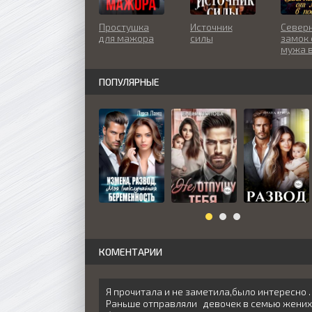
Простушка
Источник
Север
для мажора
силы
замок 
мужа 
подар
ПОПУЛЯРНЫЕ
КОМЕНТАРИИ
Я прочитала и не заметила,было интересно .
Раньше отправляли девочек в семью жених