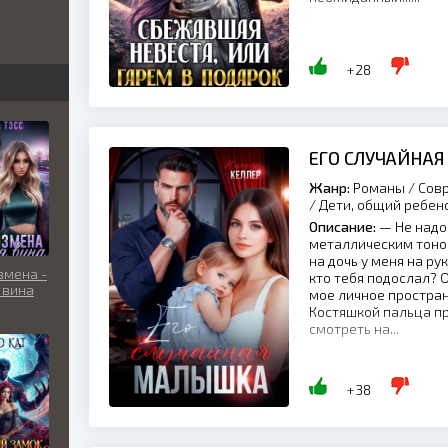
бви
вь
+28
льно
ЕГО СЛУЧАЙНА
Жанр:
Романы / Совр
/ Дети, общий ребен
Описание:
— Не надо 
металлическим тоном
на дочь у меня на ру
змена -
кто тебя подослал? 
 вина
мое личное простран
Костяшкой пальца п
смотреть на...
+38