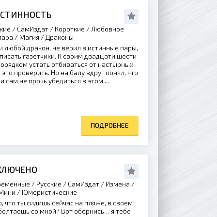
ИСТИННОСТЬ
кие / СамИздат / Короткие / Любовное
пара / Магия / Драконы
 и любой дракон, не верил в истинные пары,
 писать газетчики. К своим двадцати шести
порядком устать отбиваться от настырных
это проверить. Но на балу вдруг понял, что
 сам не прочь убедиться в этом....
ПОДРОБНЕЕ
ВКЛЮЧЕНО
еменные / Русские / СамИздат / Измена /
 Мини / Юмористические
, что ты сидишь сейчас на пляже, в своем
болтаешь со мной? Вот обернись… я тебе