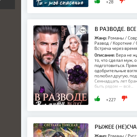
+28
В РАЗВОДЕ. ВСЕ
Жанр:
Романы / Совр
Развод / Короткие /
Встреча через время
Описание:
Вера не жд
то, что сделал муж,
подготовиться. Прям
одобрительные взгля
полюбил другую, под
Семнадцать лет брак
быть рядом — всё...
+227
РЫЖЕЕ (НЕ)СЧ
Жанр:
Романы / Русс