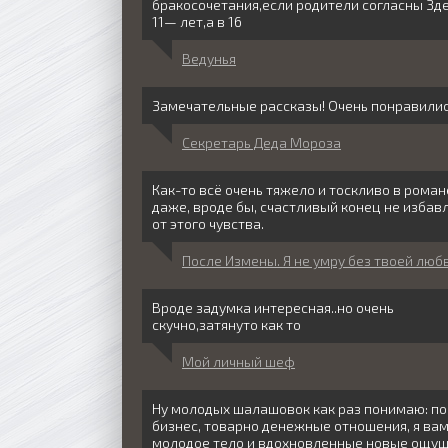
бракосочетания,если родители согласны Зде
11— лет,а в 16
Ведунья
Замечательные рассказы! Очень понравилис
Секретарь Деда Мороза
Как-то всё очень тяжело и тоскливо в роман
даже, вроде бы, счастливый конец не избав
от этого чувства.
После Измены. Я не умру без твоей люб
Вроде задумка интересная..но очень
скучно,затянуто как то
Мой личный шеф
Ну молодых шалашовок как раз понимаю: по
бизнес, товарно денежные отношения, я ва
молодое тело и вдохновленные новые ощущ