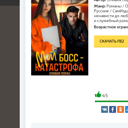
Жанр:
Романы
/
О
я
я
ка
Русские
/
СамИзд
ненависти до лю
иры
й
и служебный ром
ник
Возрастное огран
кая
нный
ка
икий
СКАЧАТЬ FB2
ские
ый
ские
ы
льные
ие
нные
ные
ские
45
ные
а
о
ие