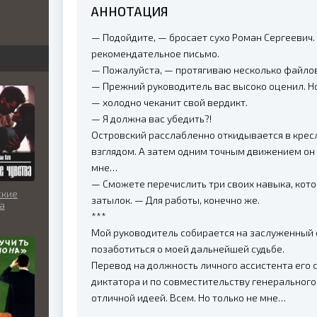
АННОТАЦИЯ
бви
— Подойдите, — бросает сухо Роман Сергеевич.
вь
рекомендательное письмо.
— Пожалуйста, — протягиваю несколько файлов
— Прежний руководитель вас высоко оценил. Но 
— холодно чеканит свой вердикт.
льно
— Я должна вас убедить?!
Островский расслабленно откидывается в крес
взглядом. А затем одним точным движением он 
мне…
— Сможете перечислить три своих навыка, кот
ские
затылок. — Для работы, конечно же.
а
***
Мой руководитель собирается на заслуженный 
позаботиться о моей дальнейшей судьбе.
Перевод на должность личного ассистента его 
диктатора и по совместительству генеральног
отличной идеей. Всем. Но только не мне…