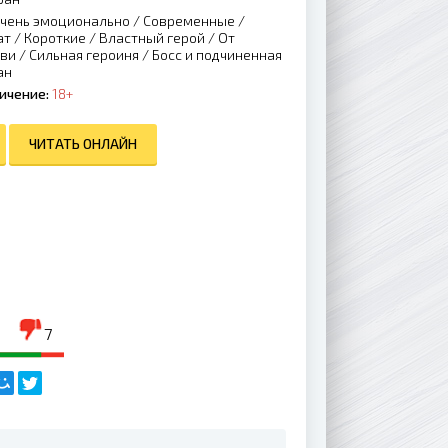
чень эмоционально
/
Современные
/
ат
/
Короткие
/
Властный герой
/
От
бви
/
Сильная героиня
/
Босс и подчиненная
ан
ичение:
18+
ЧИТАТЬ ОНЛАЙН
7