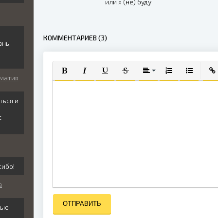
или я (не) буду
твоей, босс
КОММЕНТАРИЕВ (3)
знь,
оматия
ПОЛУЖИРНЫЙ
КУРСИВ
ПОДЧЕРКНУТЫЙ
ЗАЧЕРКНУТЫЙ
ВЫРАВНИВАНИЕ
НУМЕРОВАННЫЙ
МАРКИРО
ВСТ
ться и
с
сибо!
а
ОТПРАВИТЬ
лые