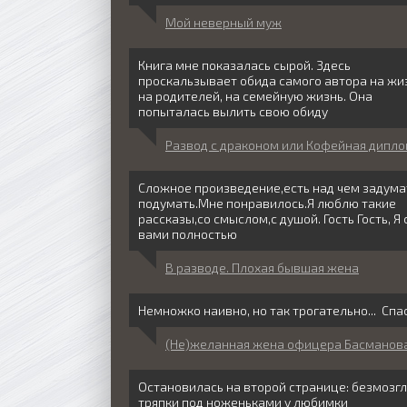
Мой неверный муж
Книга мне показалась сырой. Здесь
проскальзывает обида самого автора на жи
на родителей, на семейную жизнь. Она
попыталась вылить свою обиду
Развод с драконом или Кофейная дипл
Сложное произведение,есть над чем задума
подумать.Мне понравилось.Я люблю такие
рассказы,со смыслом,с душой. Гость Гость, Я 
вами полностью
В разводе. Плохая бывшая жена
Немножко наивно, но так трогательно... Спа
(Не)желанная жена офицера Басманов
Остановилась на второй странице: безмозг
тряпки под ноженьками у любимки