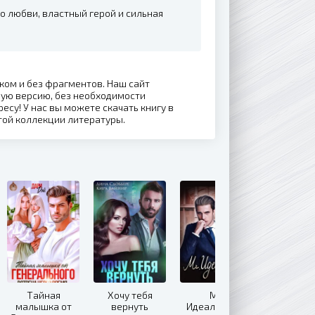
до любви, властный герой и сильная
иком и без фрагментов. Наш сайт
ную версию, без необходимости
ресу! У нас вы можете скачать книгу в
той коллекции литературы.
Тайная
Хочу тебя
Mr.
малышка от
вернуть
Идеальность