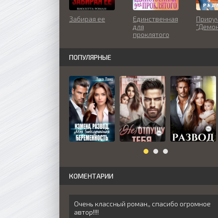
Забирая ее
Единственная
Приру
для
"Демо
проклятого
ПОПУЛЯРНЫЕ
КОМЕНТАРИИ
Очень классный роман,, спасибо огромное
автор!!!!