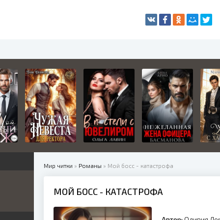
Мир читки
»
Романы
» Мой босс - катастрофа
МОЙ БОСС - КАТАСТРОФА
жетные
ница
е
ные
Автор:
Оливия Ло