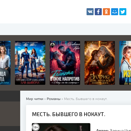
Мир читки
»
Романы
» Месть. Бывшего в нокаут.
МЕСТЬ. БЫВШЕГО В НОКАУТ.
жетные
ница
е
ные
Автор:
Зарина Цу