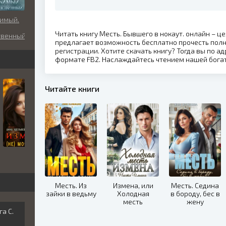
имый.
Читать книгу Месть. Бывшего в нокаут. онлайн – ц
твенный
предлагает возможность бесплатно прочесть пол
регистрации. Хотите скачать книгу? Тогда вы по ад
формате FB2. Наслаждайтесь чтением нашей бога
Читайте книги
Месть. Из
Измена, или
Месть. Седина
зайки в ведьму
Холодная
в бороду, бес в
месть
жену
а С.