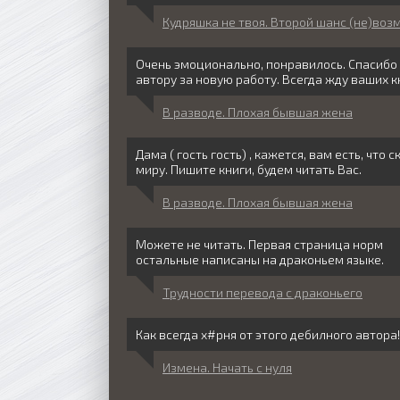
Кудряшка не твоя. Второй шанс (не)во
Очень эмоционально, понравилось. Спасибо
автору за новую работу. Всегда жду ваших кн
В разводе. Плохая бывшая жена
Дама ( гость гость) , кажется, вам есть, что с
миру. Пишите книги, будем читать Вас.
В разводе. Плохая бывшая жена
Можете не читать. Первая страница норм
остальные написаны на драконьем языке.
Трудности перевода с драконьего
Как всегда х#рня от этого дебилного автора!!
Измена. Начать с нуля