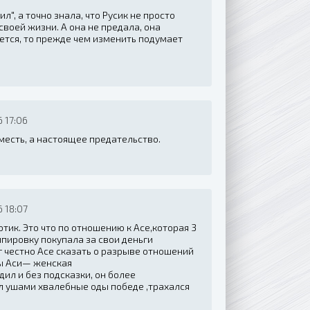
ил", а точно знала, что Русик не просто
своей жизни. А она не предала, она
анется, то прежде чем изменить подумает
 17:06
е месть, а настоящее предательство.
 18:07
ютик. Это что по отношению к Асе,которая 3
ипировку покупала за свои деньги
 честно Асе сказать о разрыве отношений
ы Аси— женская
л и без подсказки, он более
л ушами хвалебные оды победе ,трахался