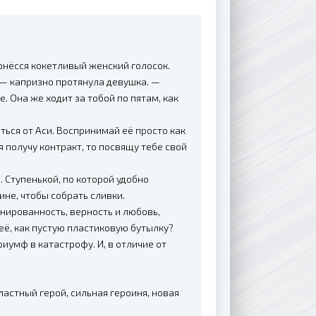
донёсся кокетливый женский голосок.
 — капризно протянула девушка. —
е. Она же ходит за тобой по пятам, как
ться от Аси. Воспринимай её просто как
 получу контракт, то посвящу тебе свой
 Ступенькой, по которой удобно
не, чтобы собрать сливки.
нированность, верность и любовь,
её, как пустую пластиковую бутылку?
риумф в катастрофу. И, в отличие от
властный герой, сильная героиня, новая