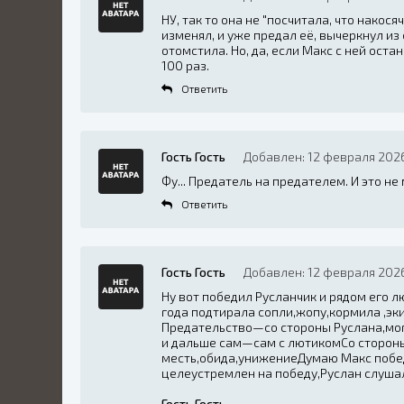
НУ, так то она не "посчитала, что накосяч
изменял, и уже предал её, вычеркнул из 
отомстила. Но, да, если Макс с ней ост
100 раз.
Ответить
Гость Гость
Добавлен: 12 февраля 2026
Фу... Предатель на предателем. И это н
Ответить
Гость Гость
Добавлен: 12 февраля 2026
Ну вот победил Русланчик и рядом его л
года подтирала сопли,жопу,кормила ,эк
Предательство—со стороны Руслана,мог
и дальше сам—сам с лютикомСо сторон
месть,обида,унижениеДумаю Макс победи
целеустремлен на победу,Руслан слуша
Гость Гость
,