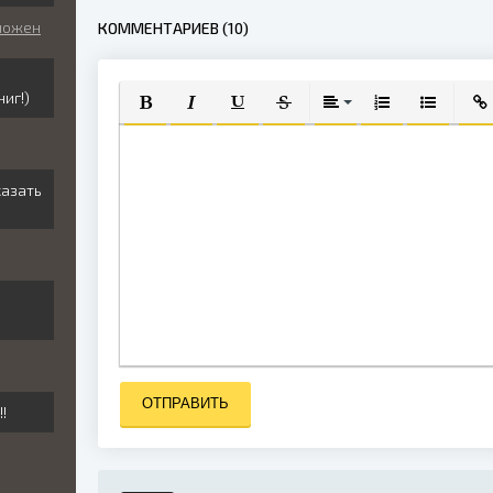
зможен
КОММЕНТАРИЕВ (10)
иг!)
ПОЛУЖИРНЫЙ
КУРСИВ
ПОДЧЕРКНУТЫЙ
ЗАЧЕРКНУТЫЙ
ВЫРАВНИВАНИЕ
НУМЕРОВАННЫЙ
МАРКИРО
ВСТ
казать
ОТПРАВИТЬ
!