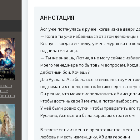
бви
АННОТАЦИЯ
вь
Ася уже потянулась к ручке, когда из-за двери 
— Когда ты уже избавишься от этой демоницы?
Клянусь, когда я её вижу, у меня мурашки по кож
льно
надзирательница.
— Ты же знаешь, Лютик, я не могу сейчас избави
моего менеджера по бытовым вопросам. Когда я
дебютный бой. Хочешь?
Для Руслана Ася была всего лишь инструментом.
анка в
подниматься вверх, пока «Лютик» ждёт на верши
чные
Он решил, что может использовать её дисципли
бота по
лению
чтобы достичь своей мечты, а потом выбросить 
У неё были ровно сутки, чтобы превратить его т
Руслана, Ася всегда была хорошим стратегом.
В тексте есть: измена и предательство, месть, 
любовь и месть изменщику, ХЭ для героини