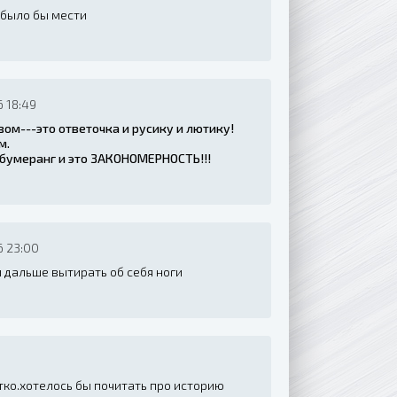
 было бы мести
 18:49
ом---это ответочка и русику и лютику!
м.
бумеранг и это ЗАКОНОМЕРНОСТЬ!!!
6 23:00
и дальше вытирать об себя ноги
тко.хотелось бы почитать про историю