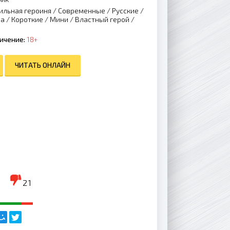
ильная героиня
/
Современные
/
Русские
/
на
/
Короткие
/
Мини
/
Властный герой
/
ичение:
18+
ЧИТАТЬ ОНЛАЙН
21