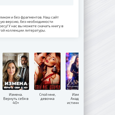
еликом и без фрагментов. Наш сайт
ную версию, без необходимости
ресу! У нас вы можете скачать книгу в
той коллекции литературы.
Измена.
Спой мне,
Измена.
Вернуть себя в
девочка
Академия
40+
истинных, или
Беглянка для
ректора