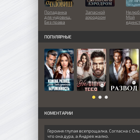
Попаданка
Запасной
Нелюб
для чудовищ.
аэродром
Мой
Без права
единс
голоса
ПОПУЛЯРНЫЕ
КОМЕНТАРИИ
Героиня глупая всепрощалка. Согласна с Ольг
что она дура, а Андрея жалко.