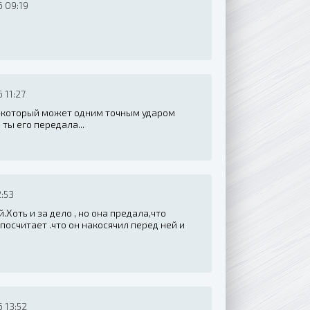
 09:19
 11:27
у -который может одним точным ударом
 ты его передала...
:53
Хоть и за дело , но она предала,что
посчитает .что он накосячил перед ней и
 13:52