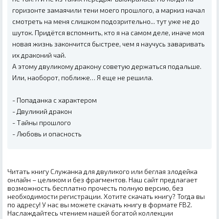
горизонте замаячили тени моего прошлого, а маркиз начал
смотреть на меня слишком подозрительно... тут уже не до
шуток. Придётся вспомнить, кто я на самом деле, иначе моя
новая жизнь закончится быстрее, чем я научусь заваривать
их драконий чай.
А этому двуликому дракону советую держаться подальше.
Или, наоборот, поближе… Я еще не решила.
- Попаданка с характером
- Двуликий дракон
- Тайны прошлого
- Любовь и опасность
Читать книгу Служанка для двуликого или беглая злодейка
онлайн – целиком и без фрагментов. Наш сайт предлагает
возможность бесплатно прочесть полную версию, без
необходимости регистрации. Хотите скачать книгу? Тогда вы
по адресу! У нас вы можете скачать книгу в формате FB2.
Наслаждайтесь чтением нашей богатой коллекции