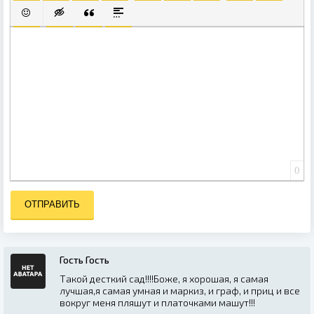
ПОЛУЖИРНЫЙ
КУРСИВ
ПОДЧЕРКНУТЫЙ
ЗАЧЕРКНУТЫЙ
ВЫРАВНИВАНИЕ
НУМЕРОВАННЫЙ СПИСОК
МАРКИРОВАННЫЙ СПИ
ВСТАВИТЬ ССЫЛ
ВСТАВИТЬ
ВСТАВИТЬ СМАЙЛИК
ВСТАВКА СКРЫТОГО ТЕКСТА
ВСТАВКА ЦИТАТЫ
ВСТАВКА СПОЙЛЕРА
0
ОТПРАВИТЬ
Гость Гость
Такой десткий сад!!!!Боже, я хорошая, я самая
лучшая,я самая умная и маркиз, и граф, и приц и все
вокруг меня пляшут и платочками машут!!!