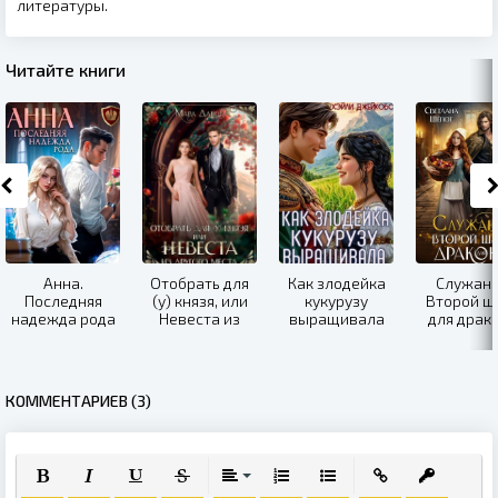
литературы.
Читайте книги
Анна.
Отобрать для
Как злодейка
Служанк
Последняя
(у) князя, или
кукурузу
Второй ш
надежда рода
Невеста из
выращивала
для драк
другого места
КОММЕНТАРИЕВ (3)