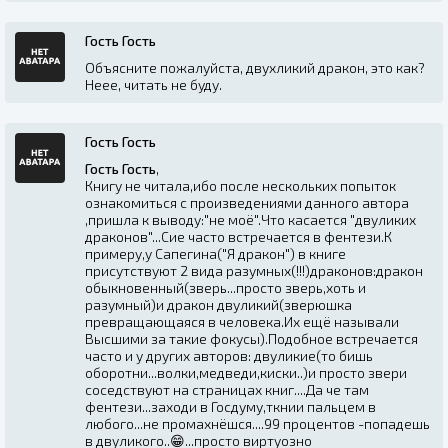
Гость Гость
Объясните пожалуйста, двухликий дракон, это как?
Неее, читать не буду.
Гость Гость
Гость Гость
,
Книгу не читала,ибо после нескольких попыток
ознакомиться с произведениями данного автора
,пришла к выводу:"не моё".Что касается "двуликих
драконов"...Сие часто встречается в фентези.К
примеру,у Сапегина("Я дракон") в книге
присутствуют 2 вида разумных(!!!)драконов:дракон
обыкновенный(зверь...просто зверь,хоть и
разумный)и дракон двуликий(зверюшка
превращающаяся в человека.Их ещё называли
Высшими за такие фокусы).Подобное встречается
часто и у других авторов: двуликие(то бишь
оборотни...волки,медведи,киски..)и просто звери
соседствуют на страницах книг....Да че там
фентези...заходи в Госдуму,ткнии пальцем в
любого...не промахнёшся....99 процентов -попадешь
в двуликого..😁...просто виртуозно