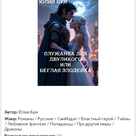
Автор:
Юлия Бум
Жанр:
Романы
/
Русские
/
СамИздат
/
Властный герой
/
Тайны
/
Любовное фэнтези
/
Попаданцы
/
Про другие миры
/
Драконы
Возрастное ограничение:
18+