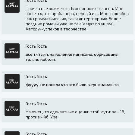
Гость Гость
Прочла все комменты. В основном согласна. Мне
кажется, это проба пера, первый из... Много ошибок
как грамматических, так и литературных. Более
поздние романы уже не так "ездят по ушам".
Автору--успехов в творчестве.
Гость Гость
все тяп ляп, на коленке написано, обрисованы
только кобели.
Гость Гость
фуууу, не поняла что это было, херня какая-то
Гость Гость
Наконец-то адекватные оценки этой мути: за - 16,
против - 46. Ура!
Гость Гость