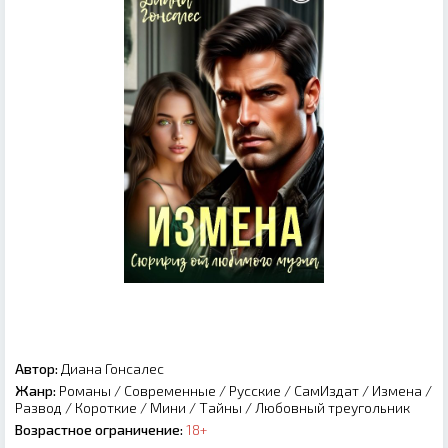
Автор:
Диана Гонсалес
Жанр:
Романы
/
Современные
/
Русские
/
СамИздат
/
Измена
/
Развод
/
Короткие
/
Мини
/
Тайны
/
Любовный треугольник
Возрастное ограничение:
18+