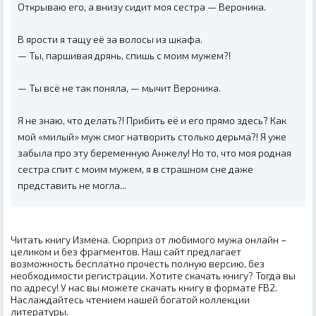
Открываю его, а внизу сидит моя сестра — Вероника.
В ярости я тащу её за волосы из шкафа.
— Ты, паршивая дрянь, спишь с моим мужем?!
— Ты всё не так поняла, — мычит Вероника.
Я не знаю, что делать?! Прибить её и его прямо здесь? Как
мой «милый» муж смог натворить столько дерьма?! Я уже
забыла про эту беременную Анжелу! Но то, что моя родная
сестра спит с моим мужем, я в страшном сне даже
представить не могла...
Читать книгу Измена. Сюрприз от любимого мужа онлайн –
целиком и без фрагментов. Наш сайт предлагает
возможность бесплатно прочесть полную версию, без
необходимости регистрации. Хотите скачать книгу? Тогда вы
по адресу! У нас вы можете скачать книгу в формате FB2.
Наслаждайтесь чтением нашей богатой коллекции
литературы.