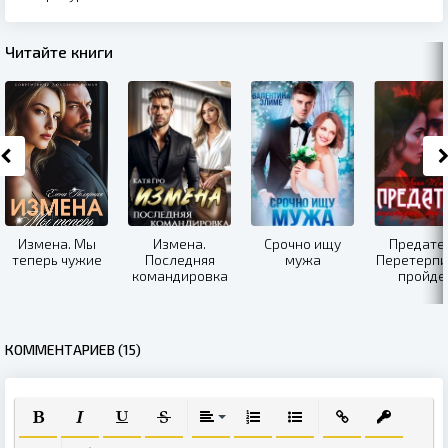
Читайте книги
Измена. Мы
Измена.
Срочно ищу
Предател
теперь чужие
Последняя
мужа
Перетерпи,
командировка
пройде
КОММЕНТАРИЕВ (15)
ПОЛУЖИРНЫЙ
КУРСИВ
ПОДЧЕРКНУТЫЙ
ЗАЧЕРКНУТЫЙ
ВЫРАВНИВАНИЕ
НУМЕРОВАННЫЙ СПИСОК
МАРКИРОВАННЫЙ СПИ
ВСТАВИТЬ ССЫЛ
ВСТАВИТЬ