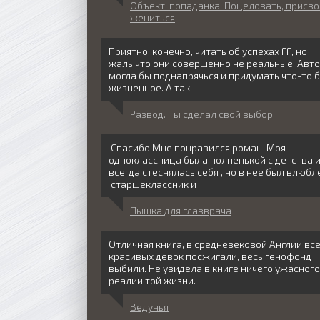
Объект: попаданка. Поцеловать, присво
жениться
Приятно, конечно, читать об успехах ГГ, но
жаль,что они совершенно не реальные. Авт
могла бы поднапрячься и придумать что-то 
жизненное. А так
Развод. Ты сделал свой выбор
Спасибо Мне понравился роман Моя
одноклассница была полненькой с детства 
всегда стеснялась себя , но в нее был влюбл
старшеклассник и
Пышка для главврача
Отличная книга, в средневековой Англии вс
красивых девок посжигали, весь генофонд
выбили. Не увидела в книге ничего ужасного
реалии той жизни.
Ведунья