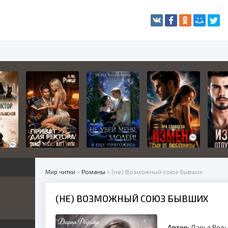
Мир читки
»
Романы
» (не) Возможный союз бывших
(НЕ) ВОЗМОЖНЫЙ СОЮЗ БЫВШИХ
жетные
ница
е
ные
Автор:
Дарья Редь