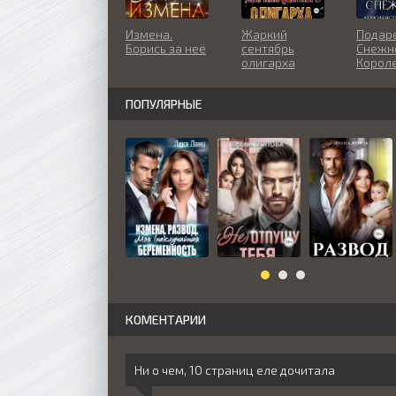
Измена.
Жаркий
Подар
Борись за неё
сентябрь
Снежн
олигарха
Корол
драко
ПОПУЛЯРНЫЕ
КОМЕНТАРИИ
Ни о чем, 10 страниц еле дочитала