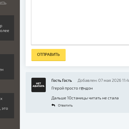
ить,
ор
более
ОТПРАВИТЬ
и
ен
Гость Гость
Добавлен: 07 мая 2026 11:
Ггерой просто г@ндон
Дальше 10станицы читать не стала
ех
Ответить
, это