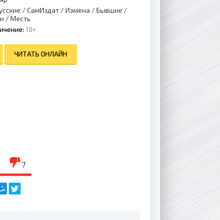
усские
/
СамИздат
/
Измена
/
Бывшие
/
зи
/
Месть
ичение:
18+
ЧИТАТЬ ОНЛАЙН
7