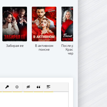
Забирая ее
В активном
После развода.
поиске
Красное и
черное
 СПИСОК
ВАННЫЙ СПИСОК
АВИТЬ ССЫЛКУ
ВСТАВИТЬ ЗАЩИЩЕННУЮ ССЫЛКУ
ВСТАВИТЬ СМАЙЛИК
ВСТАВКА СКРЫТОГО ТЕКСТА
ВСТАВКА ЦИТАТЫ
ВСТАВКА СПОЙЛЕРА