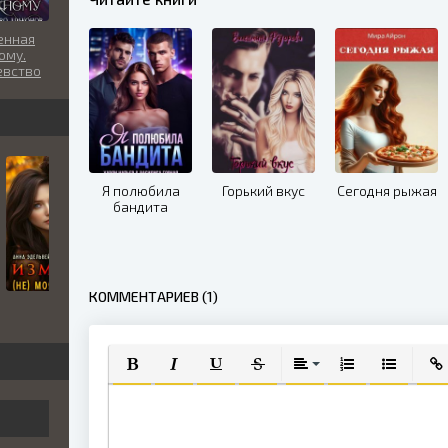
енная
ому.
евство
нов
Я полюбила
Горький вкус
Сегодня рыжая
бандита
КОММЕНТАРИЕВ (1)
ПОЛУЖИРНЫЙ
КУРСИВ
ПОДЧЕРКНУТЫЙ
ЗАЧЕРКНУТЫЙ
ВЫРАВНИВАНИЕ
НУМЕРОВАННЫЙ
МАРКИРО
ВСТ