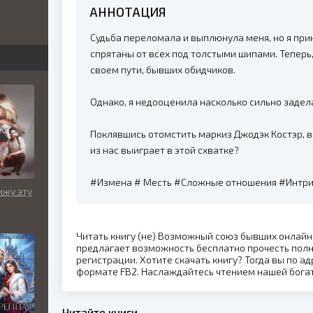
АННОТАЦИЯ
бви
Судьба переломала и выплюнула меня, но я прин
вь
спрятаны от всех под толстыми шипами. Теперь,
своем пути, бывших обидчиков.
Однако, я недооценила насколько сильно задел
льно
Поклявшись отомстить маркиз Джодэк Костэр, в
из нас выиграет в этой схватке?
#Измена # Месть #Сложные отношения #Интри
ижу эту
Читать книгу (не) Возможный союз бывших онлайн
предлагает возможность бесплатно прочесть пол
регистрации. Хотите скачать книгу? Тогда вы по ад
формате FB2. Наслаждайтесь чтением нашей бога
Читайте книги