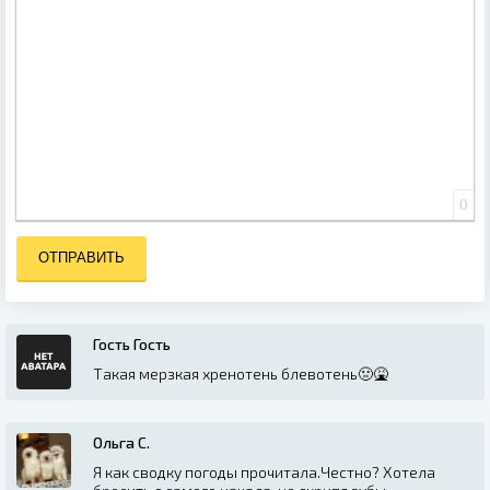
0
ОТПРАВИТЬ
Гость Гость
Такая мерзкая хренотень блевотень🤢🤮
Ольга С.
Я как сводку погоды прочитала.Честно? Хотела