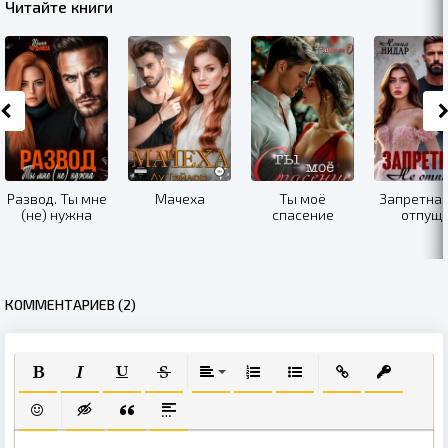
Читайте книги
Развод. Ты мне
Мачеха
Ты моё
Запретная
(не) нужна
спасение
отпущ
КОММЕНТАРИЕВ (2)
ПОЛУЖИРНЫЙ
КУРСИВ
ПОДЧЕРКНУТЫЙ
ЗАЧЕРКНУТЫЙ
ВЫРАВНИВАНИЕ
НУМЕРОВАННЫЙ СПИСОК
МАРКИРОВАННЫЙ СПИ
ВСТАВИТЬ ССЫЛ
ВСТАВИТЬ
ВСТАВИТЬ СМАЙЛИК
ВСТАВКА СКРЫТОГО ТЕКСТА
ВСТАВКА ЦИТАТЫ
ВСТАВКА СПОЙЛЕРА