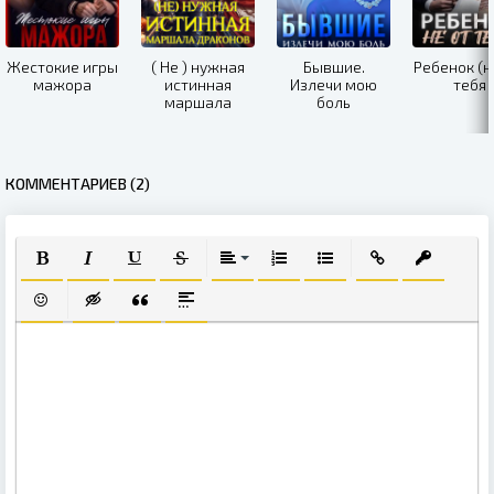
Жестокие игры
( Не ) нужная
Бывшие.
Ребенок (н
мажора
истинная
Излечи мою
тебя
маршала
боль
драконов
КОММЕНТАРИЕВ (2)
ПОЛУЖИРНЫЙ
КУРСИВ
ПОДЧЕРКНУТЫЙ
ЗАЧЕРКНУТЫЙ
ВЫРАВНИВАНИЕ
НУМЕРОВАННЫЙ СПИСОК
МАРКИРОВАННЫЙ СПИ
ВСТАВИТЬ ССЫЛ
ВСТАВИТЬ
ВСТАВИТЬ СМАЙЛИК
ВСТАВКА СКРЫТОГО ТЕКСТА
ВСТАВКА ЦИТАТЫ
ВСТАВКА СПОЙЛЕРА