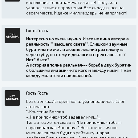
изложения. Герои замечательные! Получила
удовольствие от прочтения. Все складно, все на
своем месте. И даже миллиардеры не напрягают!
Гость Гость
Интересно но очень нужно. И это не вина автора а
реальность "" высшего света"". Слишком заумные
буратины не же ли ающие лишний раз плюнуть
через губу, поэтому и диалоги из трех слов--ты?
Нет? А кто?
А история вполне реальная--- борьба двух буратин
с большими яйцами--кто кого и между ними ГГ как
между молотом и наковальней.
Гость Гость
Без оценки...История,пожалуй,понравилась.Слог
автора-нет.
"-Кристина Белова
-_Не припомню,чтоб задавал имя..."...
Т.е. автор хотел сказать:"Не припомню,чтобы я
спрашивал как Вас зовут"..Но,это моё личное
мнение конечно.Судя по рейтингу -народ
одобряет.Вот и ладушки...А сам сюжет не хуже-не