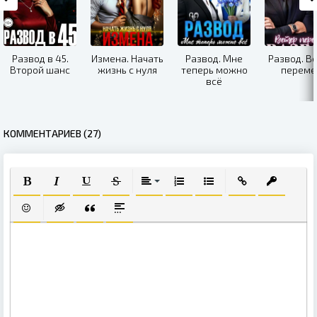
Развод в 45.
Измена. Начать
Развод. Мне
Развод. В
Второй шанс
жизнь с нуля
теперь можно
переме
всё
КОММЕНТАРИЕВ (27)
ПОЛУЖИРНЫЙ
КУРСИВ
ПОДЧЕРКНУТЫЙ
ЗАЧЕРКНУТЫЙ
ВЫРАВНИВАНИЕ
НУМЕРОВАННЫЙ СПИСОК
МАРКИРОВАННЫЙ СПИ
ВСТАВИТЬ ССЫЛ
ВСТАВИТЬ
ВСТАВИТЬ СМАЙЛИК
ВСТАВКА СКРЫТОГО ТЕКСТА
ВСТАВКА ЦИТАТЫ
ВСТАВКА СПОЙЛЕРА