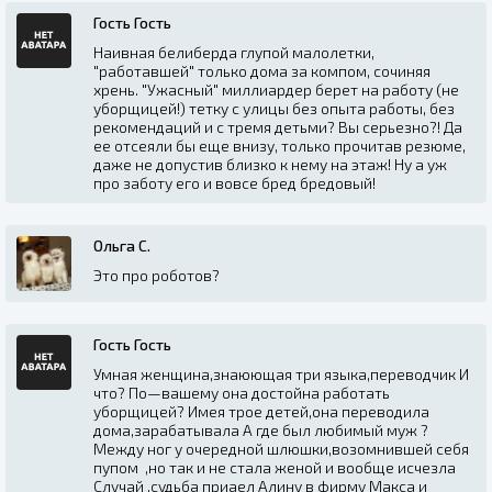
Гость Гость
Наивная белиберда глупой малолетки,
"работавшей" только дома за компом, сочиняя
хрень. "Ужасный" миллиардер берет на работу (не
уборщицей!) тетку с улицы без опыта работы, без
рекомендаций и с тремя детьми? Вы серьезно?! Да
ее отсеяли бы еще внизу, только прочитав резюме,
даже не допустив близко к нему на этаж! Ну а уж
про заботу его и вовсе бред бредовый!
Ольга С.
Это про роботов?
Гость Гость
Умная женщина,знаюющая три языка,переводчик И
что? По—вашему она достойна работать
уборщицей? Имея трое детей,она переводила
дома,зарабатывала А где был любимый муж ?
Между ног у очередной шлюшки,возомнившей себя
пупом ,но так и не стала женой и вообще исчезла
Случай ,судьба приаел Алину в фирму Макса и