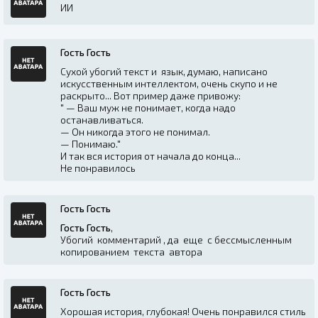
ИИ
Гость Гость
Сухой убогий текст и язык, думаю, написано
искусственным интеллектом, очень скупо и не
раскрыто... Вот пример даже привожу:
" — Ваш муж не понимает, когда надо
останавливаться.
— Он никогда этого не понимал.
— Понимаю."
И так вся история от начала до конца...
Не понравилось
Гость Гость
Гость Гость
,
Убогий комментарий , да еще с бессмысленным
копированием текста автора
Гость Гость
Хорошая история, глубокая! Очень понравился стиль