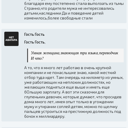
благодаря ему постепенно стала выползать из тьмы
Странно,что родители мужа не интересовались
детьми,наследники Да и поведение детей
изменилось,более свободные стали
Гость Гость
Гость Гость
,
Умная женщина,знаюющая три языка,переводчик
И что?
А то, что я много лет работаю в очень крупной
компании и не понаслышке знаю, какой жесткий
отбор туда идет. Там очередь на километр из умных,
уже работающих на неплохих должностях, но
желающих подняться еще выше и иметь еще
бОльшую зарплату. А вот эти сказочки для
глупеньких девочек, которые думают, что просидев
дома много лет, имея опыт только в угождении
мужу и утирании соплей детям, можно по щелчку
пальцев устроиться на престижную должность под
бочок к миллиардеру.