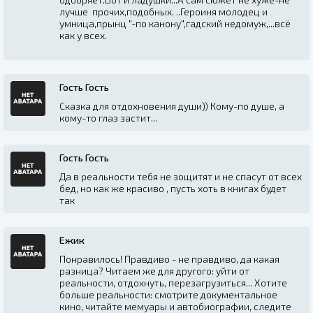
лучше прочих,подобных. ..Героиня молодец и
умница,прынц "-по канону",гадский недомуж,...всё
как у всех.
Гость Гость
Сказка для отдохновения души)) Кому-по душе, а
кому-то глаз застит...
Гость Гость
Да в реальности тебя не зощитят и не спасут от всех
бед, но как же красиво , пусть хоть в книгах будет
так
Ежик
Понравилось! Правдиво - не правдиво, да какая
разница? Читаем же для другого: уйти от
реальности, отдохнуть, перезагрузиться... Хотите
больше реальности: смотрите документальное
кино, читайте мемуары и автобиографии, следите